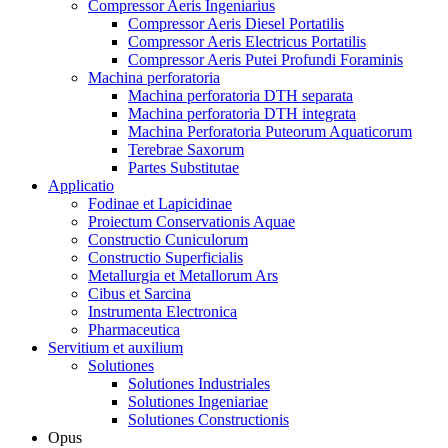
Compressor Aeris Ingeniarius
Compressor Aeris Diesel Portatilis
Compressor Aeris Electricus Portatilis
Compressor Aeris Putei Profundi Foraminis
Machina perforatoria
Machina perforatoria DTH separata
Machina perforatoria DTH integrata
Machina Perforatoria Puteorum Aquaticorum
Terebrae Saxorum
Partes Substitutae
Applicatio
Fodinae et Lapicidinae
Proiectum Conservationis Aquae
Constructio Cuniculorum
Constructio Superficialis
Metallurgia et Metallorum Ars
Cibus et Sarcina
Instrumenta Electronica
Pharmaceutica
Servitium et auxilium
Solutiones
Solutiones Industriales
Solutiones Ingeniariae
Solutiones Constructionis
Opus