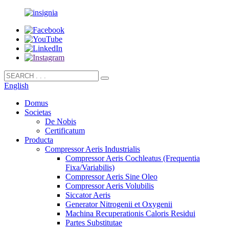
English
Domus
Societas
De Nobis
Certificatum
Producta
Compressor Aeris Industrialis
Compressor Aeris Cochleatus (Frequentia
Fixa/Variabilis)
Compressor Aeris Sine Oleo
Compressor Aeris Volubilis
Siccator Aeris
Generator Nitrogenii et Oxygenii
Machina Recuperationis Caloris Residui
Partes Substitutae