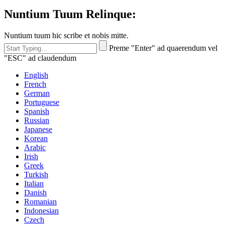
Nuntium Tuum Relinque:
Nuntium tuum hic scribe et nobis mitte.
Preme "Enter" ad quaerendum vel
"ESC" ad claudendum
English
French
German
Portuguese
Spanish
Russian
Japanese
Korean
Arabic
Irish
Greek
Turkish
Italian
Danish
Romanian
Indonesian
Czech